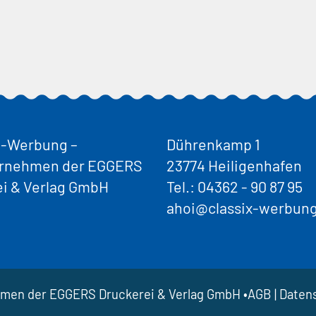
-Werbung –
Dührenkamp 1
ernehmen der EGGERS
23774 Heiligenhafen
ei & Verlag GmbH
Tel.:
04362 - 90 87 95
ahoi@classix-werbun
hmen der EGGERS Druckerei & Verlag GmbH •
AGB
|
Daten