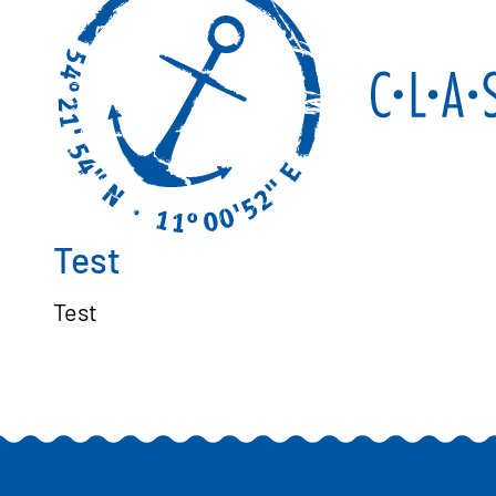
Test
Test