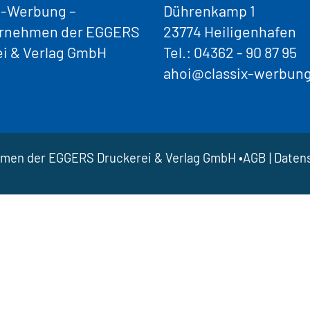
-Werbung –
Dührenkamp 1
ernehmen der EGGERS
23774 Heiligenhafen
ei & Verlag GmbH
Tel.:
04362 - 90 87 95
ahoi@classix-werbun
hmen der EGGERS Druckerei & Verlag GmbH •
AGB
|
Daten